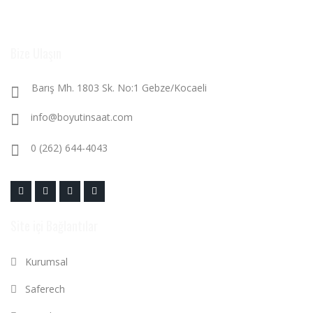
Bize Ulaşın
Barış Mh. 1803 Sk. No:1 Gebze/Kocaeli
info@boyutinsaat.com
0 (262) 644-4043
Site içi Bağlantılar
Kurumsal
Saferech